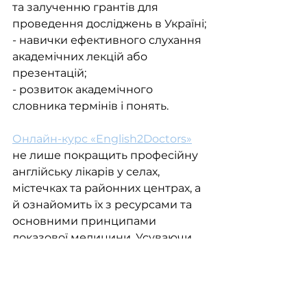
та залученню грантів для 
проведення досліджень в Україні;
- навички ефективного слухання 
академічних лекцій або 
презентацій;
- розвиток академічного 
словника термінів і понять.
Онлайн-курс «English2Doctors»
не лише покращить професійну 
англійську лікарів у селах, 
містечках та районних центрах, а 
й ознайомить їх з ресурсами та 
основними принципами 
доказової медицини. Усуваючи 
мовні бар'єри в українській 
медичній спільноті, ми прагнемо 
розширити можливості 
українських лікарів та 