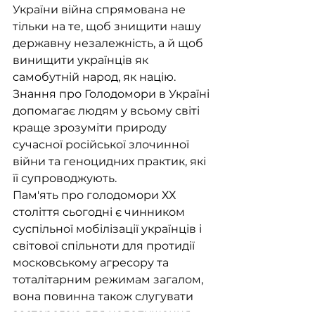
України війна спрямована не 
тільки на те, щоб знищити нашу 
державну незалежність, а й щоб 
винищити українців як 
самобутній народ, як націю.
Знання про Голодомори в Україні 
допомагає людям у всьому світі 
краще зрозуміти природу 
сучасної російської злочинної 
війни та геноцидних практик, які 
її супроводжують.
Пам'ять про голодомори ХХ 
століття сьогодні є чинником 
суспільної мобілізації українців і 
світової спільноти для протидії 
московському агресору та 
тоталітарним режимам загалом, 
вона повинна також слугувати 
засторогою для недопущення 