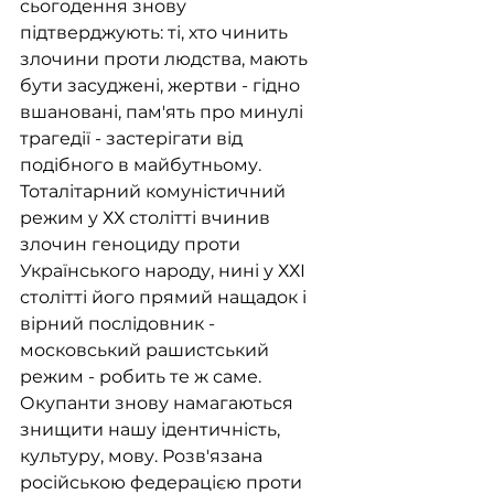
сьогодення знову 
підтверджують: ті, хто чинить 
злочини проти людства, мають 
бути засуджені, жертви - гідно 
вшановані, пам'ять про минулі 
трагедії - застерігати від 
подібного в майбутньому. 
Тоталітарний комуністичний 
режим у ХХ столітті вчинив 
злочин геноциду проти 
Українського народу, нині у ХХІ 
столітті його прямий нащадок і 
вірний послідовник - 
московський рашистський 
режим - робить те ж саме. 
Окупанти знову намагаються 
знищити нашу ідентичність, 
культуру, мову. Розв'язана 
російською федерацією проти 