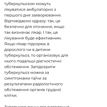
туберкульозом можуть 
лікуватися амбулаторно з 
першого дня захворювання. 
Відповідаємо одразу: так, це 
безпечно для оточення, якщо 
так визначає лікар. І так, це 
лікування буде ефективним.
Якщо лікар підозрює в 
дорослого чи в дитини 
туберкульоз, то організовує для 
нього подальші діагностичні 
обстеження. Запідозрити 
туберкульоз можна за 
симптомами та/чи за 
результатами радіологічного 
обстеження органів грудної 
клітки.
Запорукою раннього виявлення 