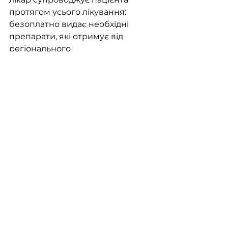
протягом усього лікування: 
безоплатно видає необхідні 
препарати, які отримує від 
регіонального 
фтизіопульмонологічного 
закладу, призначає аналізи для 
відстеження успішності 
лікування і раннього виявлення 
можливих побічних реакцій на 
терапію та за потреби надає 
психосоціальну підтримку.
В Україні всі послуги з 
виявлення, діагностики та 
лікування від туберкульозу є 
безоплатними для пацієнтів. 
Запровадження нових підходів 
до лікування, безперервність і 