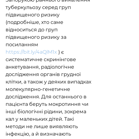
туберкульозу серед груп 
підвищеного ризику 
(подробніше, хто саме 
відноситься до груп 
підвищеного ризику за 
посиланням 
https://bit.ly/4aQlM1x
 ) є 
систематичне скринінгове 
анкетування, радіологічне 
дослідження органів грудної 
клітки, а також у деяких випадках 
молекулярно-генетичне 
дослідження. Для останнього в 
пацієнта беруть мокротиння чи 
інші біологічні рідини, зокрема 
кал у маленьких дітей. Такі 
методи не лише виявляють 
інфекцію, а й визначають 