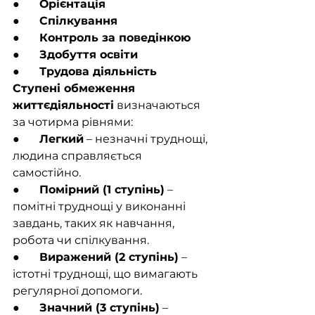
●       
Орієнтація
●       
Спілкування
●       
Контроль за поведінкою
●       
Здобуття освіти
●       
Трудова діяльність
Ступені обмеження 
життєдіяльності
 визначаються 
за чотирма рівнями:
●       
Легкий
 – незначні труднощі, 
людина справляється 
самостійно.
●       
Помірний (1 ступінь)
 – 
помітні труднощі у виконанні 
завдань, таких як навчання, 
робота чи спілкування.
●       
Виражений (2 ступінь)
 – 
істотні труднощі, що вимагають 
регулярної допомоги.
●       
Значний (3 ступінь)
 – 