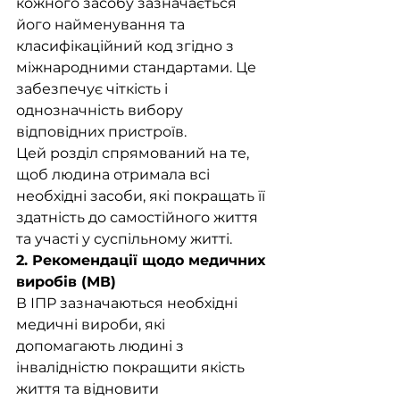
кожного засобу зазначається 
його найменування та 
класифікаційний код згідно з 
міжнародними стандартами. Це 
забезпечує чіткість і 
однозначність вибору 
відповідних пристроїв.
Цей розділ спрямований на те, 
щоб людина отримала всі 
необхідні засоби, які покращать її 
здатність до самостійного життя 
та участі у суспільному житті.
2. Рекомендації щодо медичних 
виробів (МВ)
В ІПР зазначаються необхідні 
медичні вироби, які 
допомагають людині з 
інвалідністю покращити якість 
життя та відновити 