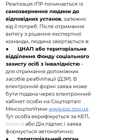
Реалізація ІПР починається із 
самозвернення людини до 
відповідних установ
, залежно 
від її потреб. Після отримання 
витягу з рішення експертної 
команди, людина звертається в:
●       
ЦНАП або територіальне 
відділення Фонду соціального 
захисту осіб з інвалідністю
 – 
для отримання допоміжних 
засобів реабілітації (ДЗР). В 
електронній формі заява може 
бути подана через електронний 
кабінет особи на Соцпорталі 
Мінсоцполітики 
www.soc.gov.ua
. 
Тут особа верифікується за КЕП, 
bank.id
 або Дія.підпис і заява 
формується автоматично;
●       
територіальний орган 