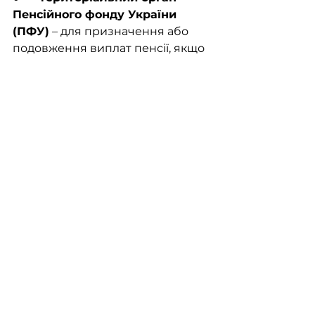
Пенсійного фонду України 
(ПФУ)
 – для призначення або 
подовження виплат пенсії, якщо 
це передбачено;
●       
структурний підрозділ з 
питань соціального захисту 
населення
 – для призначення 
або подовження державної 
допомоги, пільг чи соціальних 
виплат, пов’язаних із доглядом 
за особою з інвалідністю, 
забезпечення допоміжними 
засобами реабілітації;
●       
медичні заклади та 
структурні підрозділи з питань 
охорони здоров’я
 – для 
забезпечення медичними 
виробами та отримання 