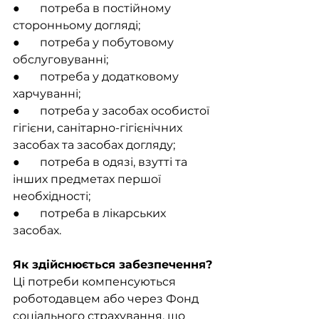
●       потреба в постійному 
сторонньому догляді;
●       потреба у побутовому 
обслуговуванні;
●       потреба у додатковому 
харчуванні;
●       потреба у засобах особистої 
гігієни, санітарно-гігієнічних 
засобах та засобах догляду;
●       потреба в одязі, взутті та 
інших предметах першої 
необхідності;
●       потреба в лікарських 
засобах.
Як здійснюється забезпечення?
Ці потреби компенсуються 
роботодавцем або через Фонд 
соціального страхування, що 