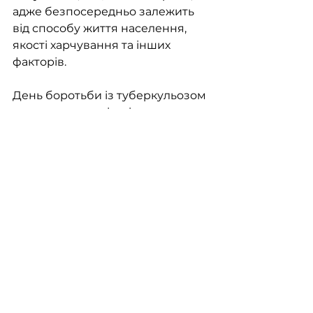
адже безпосередньо залежить 
від способу життя населення, 
якості харчування та інших 
факторів. 
День боротьби із туберкульозом 
є важливою подією і має в 
усьому світі велике значення 
для підвищення рівня 
обізнаності людей про 
симптоми цього захворювання, 
його діагностику та лікування, а 
також щодо важливості 
встановлення ефективного 
контролю за поширенням 
туберкульозу. У цей день слід 
використати всі наявні 
можливості для досягнення 